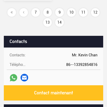
COURANT de BOM
prix
7
8
9
10
11
12
13
14
Contacts
Contacts:
Mr. Kevin Chan
Téléphone:
86--13392854816
Contact maintenant