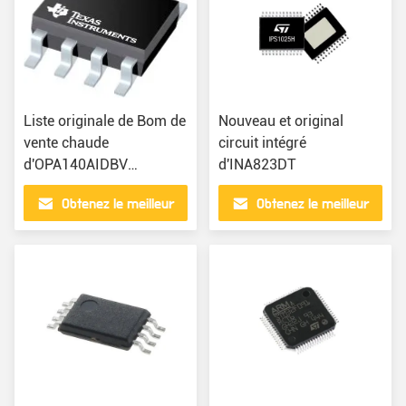
Liste originale de Bom de
Nouveau et original
vente chaude
circuit intégré
d'OPA140AIDBV
d'INA823DT
fabriquant des
Obtenez le meilleur
Obtenez le meilleur
composants d'IC Chips
Integrate Circuits
prix
prix
Electronics Part