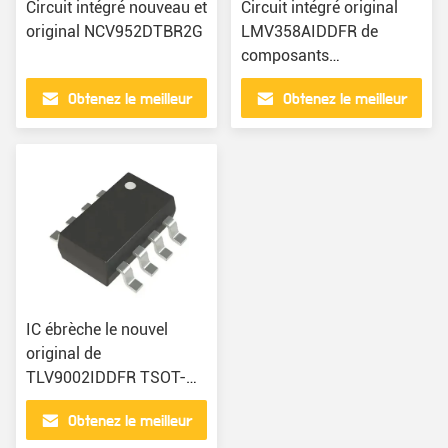
Circuit intégré nouveau et
Circuit intégré original
original NCV952DTBR2G
LMV358AIDDFR de
composants
électroniques
Obtenez le meilleur
Obtenez le meilleur
prix
prix
IC ébrèche le nouvel
original de
TLV9002IDDFR TSOT-
23-8 DANS le service sur
Obtenez le meilleur
un seul point de vente