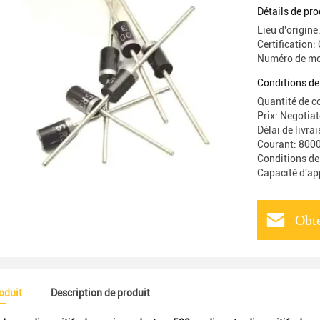
font 15 5
Détails de pro
Lieu d'origine
Certification:
Numéro de mo
Conditions de
Quantité de 
Prix: Negotia
Délai de livra
Courant: 800
Conditions de
Capacité d'a
Obte
roduit
Description de produit