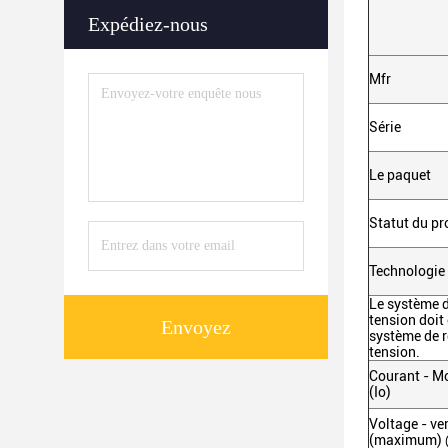
Expédiez-nous
Mfr
Série
Le paquet
Statut du pr
Technologie
Le système d
tension doit
Envoyez
système de r
tension.
Courant - Mo
(Io)
Voltage - ver
(maximum) 