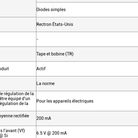
Diodes simples
Rectron États-Unis
-
Tape et bobine (TR)
oduit
Actif
La norme
e régulation de la
 être équipé d'un
Pour les appareils électriques
égulation de la
yenne rectifiée
200 mA
s l'avant (Vf)
6.5 V @ 200 mA
@ Si