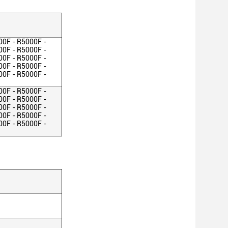
00F - R5000F -
00F - R5000F -
00F - R5000F -
00F - R5000F -
00F - R5000F -
00F - R5000F -
00F - R5000F -
00F - R5000F -
00F - R5000F -
00F - R5000F -