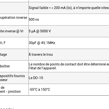
Signal faible = < 200 mA (Io), à n'importe quelle vites
upération inverse
500 ns
ite inverse @ Vr
5 μA @ 5000 V
r, F
30pF @ 4V, 1MHz
tage
À travers le trou
Le nombre de points de contact doit être déterminé 
boîtier
l'état de l'appareil.
spositifs fournis
Le DO-15
isseur
 de
-55°C à 150°C
nt - jonction