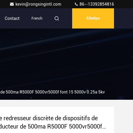
kevin@rongxingintl.com
86--13392854816
Contact
French
Citation
eur de 500ma R5000F 5000vr5000f font 15 5000v 0.25a 5kv
e redresseur discrète de dispositifs de
ducteur de 500ma R5000F 5000vr5000f