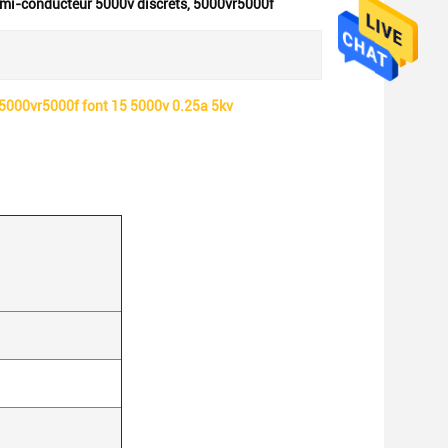
semi-conducteur 5000v discrets
,
5000vr5000f
 5000vr5000f font 15 5000v 0.25a 5kv