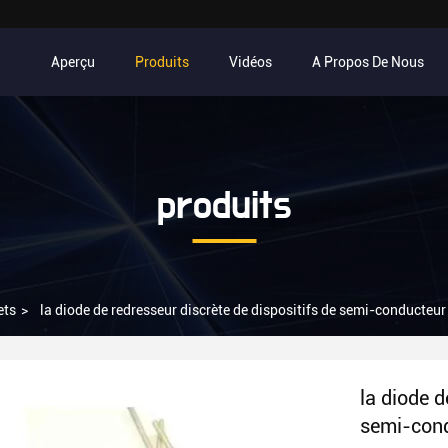
Aperçu
Produits
Vidéos
A Propos De Nous
produits
ets
>
la diode de redresseur discrète de dispositifs de semi-conduct
la diode d
semi-con