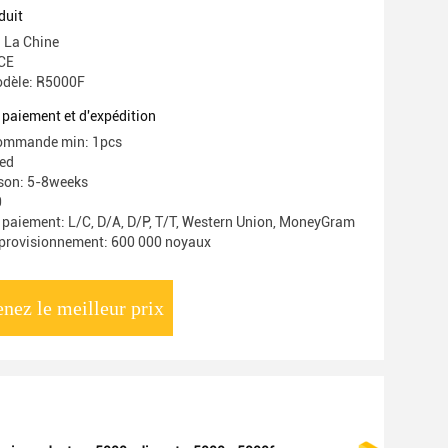
000v 0.25a 5kv
duit
: La Chine
 CE
dèle: R5000F
 paiement et d'expédition
commande min: 1pcs
ted
ison: 5-8weeks
0
 paiement: L/C, D/A, D/P, T/T, Western Union, MoneyGram
pprovisionnement: 600 000 noyaux
nez le meilleur prix