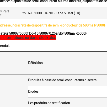
idence:
dispositifs de semi-conducteur 500ma discrets
,
dispositifs de 
y Part
2516-R5000FTR-ND - Tape & Reel (TR)
:
redresseur discrète de dispositifs de semi-conducteur de 500ma R5000F
ficateur 5000vr5000f Do-15 5000v 0,25a 5kv 500ma R5000F
 informations ici dans stock.xlsx
produit
Définition
Produits à base de semi-conducteurs discrets
Diodes
Les produits de rectification