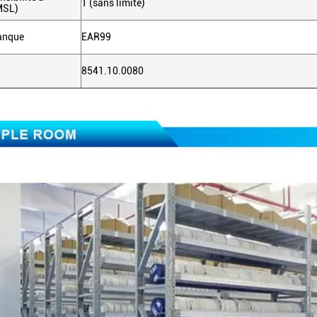
1 (sans limite)
MSL)
anque
EAR99
8541.10.0080