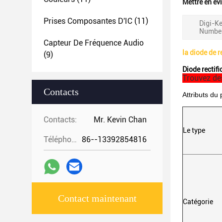
Mettre en év
Prises Composantes D'IC
(11)
Digi-Ke
Number
Capteur De Fréquence Audio
la diode de 
(9)
Diode recti
Trouvez des
Contacts
Attributs du 
Contacts:
Mr. Kevin Chan
Le type
Téléphone:
86--13392854816
Contact maintenant
Catégorie