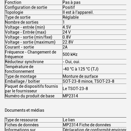
Fonction
Pas à pas
Configuration de sortie
Positif
Topologie
Il est à l'appareil.
Type de sortie
Réglable
Nombre de sorties
1
Voltage - entrée (min)
4.5V
Voltage - Entrée (max)
24 V
Voltage - sortie (min/fixe)
0.8V
Voltage - sortie (maximum)
22.8V
Courant - sortie
2A
Fréquence - Changement de
500 kHz
fréquence
Réducteur synchrone
- Oui, oui.
Température de
-40 °C à 125 °C (TJ)
fonctionnement
Type de montage
Monture de surface
Emballage / boîtier
SOT-23-8 mince, TSOT-23-8
Paquet de dispositifs fournis
Le TSOT-23-8
par le fournisseur
Numéro du produit de base
MP2314
Documents et médias
Type de ressource
Le lien
Fiches de données
MP2314 Fiche de données
Informations sur
Déclaration de conformité environne