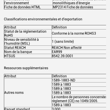
l'environnement
monolithiques d'énergie
Fiche de données HTML
MP2314 Fiche de données
Classifications environnementales et d'exportation
Attribut
Définition
Statut de la réglementation
Conforme à la norme ROHS3
RoHS
Niveau de sensibilité à
1 (sans limite)
l'humidité (MSL)
Statut REACH
REACH Non affecté
Nom de la banque
EAR99
HTSUS
8542.39.0001
Ressources supplémentaires
Attribut
Définition
1589-1883-ND
1589 à 1883
1589 à 1883
Autres noms
1589 à 1883
Le nombre de personnes concernées par
règlement (CE) no 1049/2005.
1589 à 1883
Paquet standard
3,000