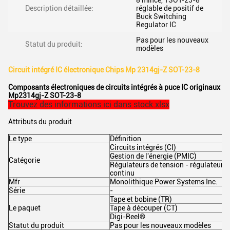
8 mince, TSOT-23-8
Description détaillée:
réglable de positif de
Buck Switching
Regulator IC
Pas pour les nouveaux
Statut du produit:
modèles
Circuit intégré IC électronique Chips Mp 2314gj-Z SOT-23-8
Composants électroniques de circuits intégrés à puce IC originaux
Mp2314gj-Z SOT-23-8
Trouvez des informations ici dans stock.xlsx
Attributs du produit
Le type
Définition
Circuits intégrés (CI)
Gestion de l'énergie (PMIC)
Catégorie
Régulateurs de tension - régulateur
continu
Mfr
Monolithique Power Systems Inc.
Série
-
Tape et bobine (TR)
Le paquet
Tape à découper (CT)
Digi-Reel®
Statut du produit
Pas pour les nouveaux modèles