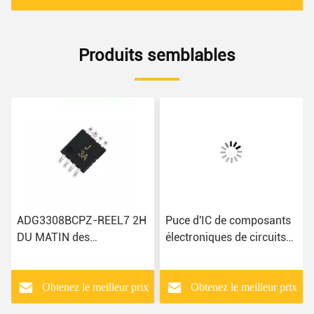
Produits semblables
ADG3308BCPZ-REEL7 2H
Puce d'IC ​​de composants
DU MATIN des
électroniques de circuits
composants électroniques
intégrés de
ADA4084- - puce de R7
TPS659114A2NMAR
AD7810YR
Multichip
Obtenez le meilleur prix
Obtenez le meilleur prix
ADUM4400CRIZ IC