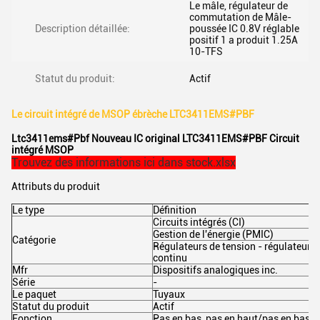
Le mâle, régulateur de
commutation de Mâle-
Description détaillée:
poussée IC 0.8V réglable
positif 1 a produit 1.25A
10-TFS
Statut du produit:
Actif
Le circuit intégré de MSOP ébrèche LTC3411EMS#PBF
Ltc3411ems#Pbf Nouveau IC original LTC3411EMS#PBF Circuit
intégré MSOP
Trouvez des informations ici dans stock.xlsx
Attributs du produit
Le type
Définition
Circuits intégrés (CI)
Gestion de l'énergie (PMIC)
Catégorie
Régulateurs de tension - régulateur
continu
Mfr
Dispositifs analogiques inc.
Série
-
Le paquet
Tuyaux
Statut du produit
Actif
Fonction
Pas en bas, pas en haut/pas en bas