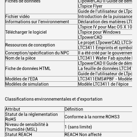
Fiches de données
LTpowerCAD II Guide de démar
LTspice Flyer
Guide de l'utilisateur de LTpow
Fichier vidéo
Introduction de la puissance pa
Informations sur l'environnement
Déclaration des matières LT
LTspice IV pour Mac OS X 10.7
Télécharger le logiciel
LTspice pour Windows
LTpowerCAD
Le projet LTpowerCAD, LTC341
Ressources de conception
LTC3411 Emprints et symboles
Conception/spécification du NPC
Il a été créé par le gouverneme
Nom de la pièce
LTC3411 Wafer Fab ajoutée le
LTpowerCAD II Guide de démar
Fiche de données HTML
La feuille de données LTC3411
Guide de l'utilisateur de LTpow
Modèles de l'EDA
LTC3411EMS#PBF - Modèles
Modèles de simulation
Modèle LTC3411 de l'épice
Classifications environnementales et d'exportation
Attribut
Définition
Statut de la réglementation
Conforme à la norme ROHS3
RoHS
Niveau de sensibilité à
1 (sans limite)
l'humidité (MSL)
Statut REACH
REACH Non affecté