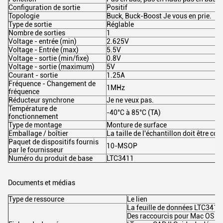
Configuration de sortie
Positif
Topologie
Buck, Buck-Boost Je vous en prie.
Type de sortie
Réglable
Nombre de sorties
1
Voltage - entrée (min)
2.625V
Voltage - Entrée (max)
5.5V
Voltage - sortie (min/fixe)
0.8V
Voltage - sortie (maximum)
5V
Courant - sortie
1.25A
Fréquence - Changement de
1MHz
fréquence
Réducteur synchrone
Je ne veux pas.
Température de
-40°C à 85°C (TA)
fonctionnement
Type de montage
Monture de surface
Emballage / boîtier
La taille de l'échantillon doit être c
Paquet de dispositifs fournis
10-MSOP
par le fournisseur
Numéro du produit de base
LTC3411
Documents et médias
Type de ressource
Le lien
La feuille de données LTC3411
Des raccourcis pour Mac OS X