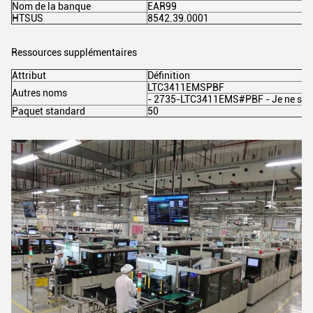
Nom de la banque
EAR99
HTSUS
8542.39.0001
Ressources supplémentaires
Attribut
Définition
LTC3411EMSPBF
Autres noms
- 2735-LTC3411EMS#PBF - Je ne sai
Paquet standard
50