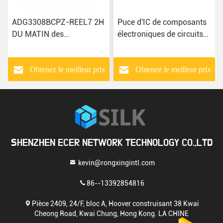
ADG3308BCPZ-REEL7 2H
Puce d'IC ​​de composants
DU MATIN des
électroniques de circuits
composants électroniques
intégrés de
ADA4084- - puce de R7
TPS659114A2NMAR
AD7810YR
Multichip
Obtenez le meilleur prix
Obtenez le meilleur prix
ADUM4400CRIZ IC
SHENZHEN ECER NETWORK TECHNOLOGY CO.,LTD
kevin@rongxingintl.com
86--13392854816
Pièce 2409, 24/F, bloc A, Hoover construisant 38 Kwai
Cheong Road, Kwai Chung, Hong Kong. LA CHINE