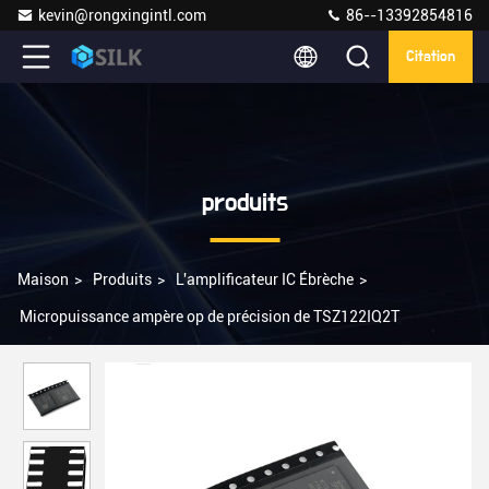
kevin@rongxingintl.com
86--13392854816
Citation
produits
Maison
>
Produits
>
L'amplificateur IC Ébrèche
>
Micropuissance ampère op de précision de TSZ122IQ2T