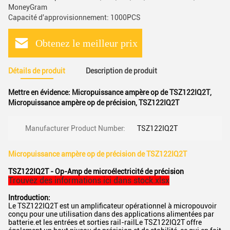
MoneyGram
Capacité d'approvisionnement: 1000PCS
Obtenez le meilleur prix
Détails de produit
Description de produit
Mettre en évidence:
Micropuissance ampère op de TSZ122IQ2T
,
Micropuissance ampère op de précision
,
TSZ122IQ2T
Manufacturer Product Number:
TSZ122IQ2T
Micropuissance ampère op de précision de TSZ122IQ2T
TSZ122IQ2T - Op-Amp de microélectricité de précision
Trouvez des informations ici dans stock.xlsx
Introduction:
Le TSZ122IQ2T est un amplificateur opérationnel à micropouvoir
conçu pour une utilisation dans des applications alimentées par
batterie.et les entrées et sorties rail-railLe TSZ122IQ2T offre