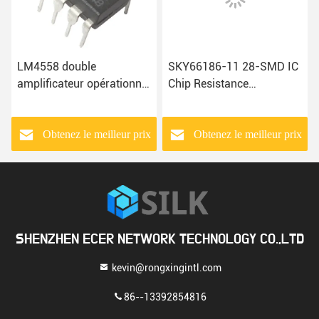
LM4558 double
SKY66186-11 28-SMD IC
amplificateur opérationnel
Chip Resistance
IC Chips For Various
Temperature Detector
Audio Applications
Filters actif
Obtenez le meilleur prix
Obtenez le meilleur prix
SHENZHEN ECER NETWORK TECHNOLOGY CO.,LTD
kevin@rongxingintl.com
86--13392854816