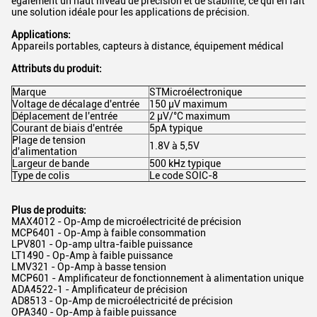
également un haut niveau de précision et de stabilité, ce qui en fait
une solution idéale pour les applications de précision.
Applications:
Appareils portables, capteurs à distance, équipement médical
Attributs du produit:
Marque
STMicroélectronique
Voltage de décalage d'entrée
150 μV maximum
Déplacement de l'entrée
2 μV/°C maximum
Courant de biais d'entrée
5pA typique
Plage de tension
1.8V à 5,5V
d'alimentation
Largeur de bande
500 kHz typique
Type de colis
Le code SOIC-8
Plus de produits:
MAX4012 - Op-Amp de microélectricité de précision
MCP6401 - Op-Amp à faible consommation
LPV801 - Op-amp ultra-faible puissance
LT1490 - Op-Amp à faible puissance
LMV321 - Op-Amp à basse tension
MCP601 - Amplificateur de fonctionnement à alimentation unique
ADA4522-1 - Amplificateur de précision
AD8513 - Op-Amp de microélectricité de précision
OPA340 - Op-Amp à faible puissance