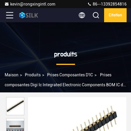
kevin@rongxingintl.com
86--13392854816
Citation
produits
Maison
>
Produits
>
Prises Composantes D'IC
>
Prises
composantes Digi Ic Integrated Electronic Components BOM IC de
XR2P-1641 IC