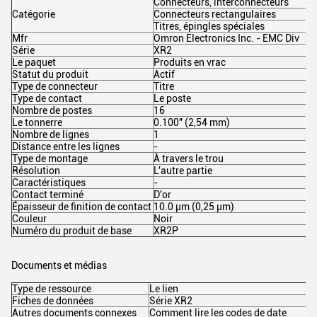
Connecteurs, interconnecteurs
Catégorie
Connecteurs rectangulaires
Titres, épingles spéciales
Mfr
Omron Electronics Inc. - EMC Div
Série
XR2
Le paquet
Produits en vrac
Statut du produit
Actif
Type de connecteur
Titre
Type de contact
Le poste
Nombre de postes
16
Le tonnerre
0.100" (2,54 mm)
Nombre de lignes
1
Distance entre les lignes
-
Type de montage
À travers le trou
Résolution
L'autre partie
Caractéristiques
-
Contact terminé
D'or
Épaisseur de finition de contact
10.0 μm (0,25 μm)
Couleur
Noir
Numéro du produit de base
XR2P
Documents et médias
Type de ressource
Le lien
Fiches de données
Série XR2
Autres documents connexes
Comment lire les codes de date