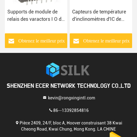
Supports de module de
Capteurs de température
relais des varactors I O de
d'inclinomètres d'IC de
Na ICS de PCS-044A-1-
capteur de mouvement de
LF
Na D2816-42
Obtenez le meilleur prix
Obtenez le meilleur prix
SHENZHEN ECER NETWORK TECHNOLOGY CO.,LTD
kevin@rongxingintl.com
86--13392854816
Pièce 2409, 24/F, bloc A, Hoover construisant 38 Kwai
Cheong Road, Kwai Chung, Hong Kong. LA CHINE