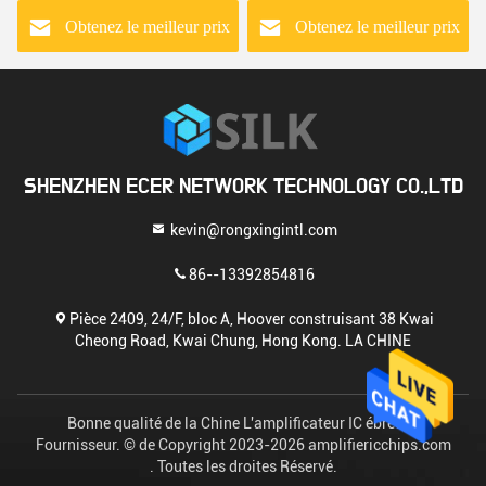
XR2P-1641 IC
Na D2816-42
Obtenez le meilleur prix
Obtenez le meilleur prix
SHENZHEN ECER NETWORK TECHNOLOGY CO.,LTD
kevin@rongxingintl.com
86--13392854816
Pièce 2409, 24/F, bloc A, Hoover construisant 38 Kwai
Cheong Road, Kwai Chung, Hong Kong. LA CHINE
Bonne qualité de la Chine L'amplificateur IC ébrèche
Fournisseur. © de Copyright 2023-2026 amplifiericchips.com
. Toutes les droites Réservé.