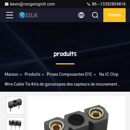
kevin@rongxingintl.com
86--13392854816
Citation
produits
Maison
>
Produits
>
Prises Composantes D'IC
>
Na IC Chip
Wire Cable Tie Kits de gyroscopes des capteurs de mouvement
D2899-42