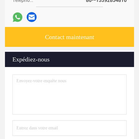
Téléphone:
86--13392854816
Contact maintenant
Expédiez-nous