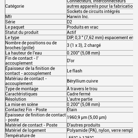
Connecteurs, interconnecteurs
Catégorie
autres appareils pour la fabrication
Sockets de circuits intégrés
Mfr
Harwin Inc.
Série
D2
Le paquet
Produits en vrac
Statut du produit
Actif
Le type
DIP, 0,3 " (7,62 mm) espacement entr
Nombre de positions ou de
3 (1 x 3), 2 chargé
broches (grille)
La hauteur de l'eau
0.200" (5,08 mm)
Fin de contact - l'
D'or
accouplement
Épaisseur de la finition de
Le flash
contact - accouplement
Matériau de contact -
Béryllium cuivre
accouplement
Type de montage
À travers le trou
Caractéristiques
Cadre fermé
Résolution
L'autre partie
La mise en scène
0.200" (5,08 mm)
Contactez Fin - Poste
Étain
Épaisseur de finition de contact
1960,9 μm (5,00 μm)
- poste
Matériel de contact - Poste
D'autres produits
Matériel de logement
Polyamide (PA), nylon, verre rempli
Température de