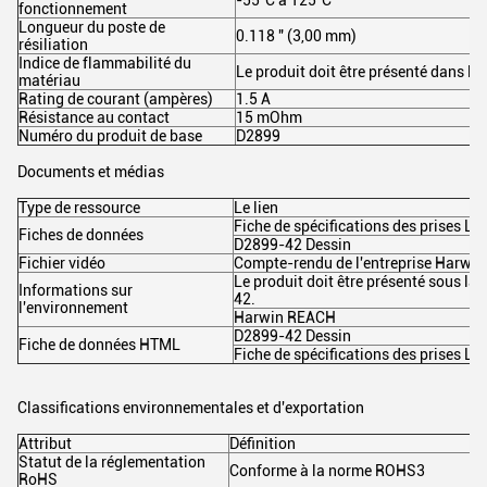
-55°C à 125°C
fonctionnement
Longueur du poste de
0.118 " (3,00 mm)
résiliation
Indice de flammabilité du
Le produit doit être présenté dans la
matériau
Rating de courant (ampères)
1.5 A
Résistance au contact
15 mOhm
Numéro du produit de base
D2899
Documents et médias
Type de ressource
Le lien
Fiche de spécifications des prises L
Fiches de données
D2899-42 Dessin
Fichier vidéo
Compte-rendu de l'entreprise Harwin
Le produit doit être présenté sous la
Informations sur
42.
l'environnement
Harwin REACH
D2899-42 Dessin
Fiche de données HTML
Fiche de spécifications des prises L
Classifications environnementales et d'exportation
Attribut
Définition
Statut de la réglementation
Conforme à la norme ROHS3
RoHS