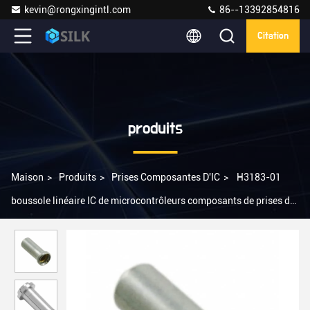
kevin@rongxingintl.com
86--13392854816
Citation
produits
Maison
>
Produits
>
Prises Composantes D'IC
>
H3183-01
boussole linéaire IC de microcontrôleurs composants de prises de
Na IC