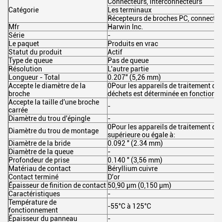
Connecteurs, interconnecteurs
Catégorie
Les terminaux
Récepteurs de broches PC, connecteu
Mfr
Harwin Inc.
Série
-
Le paquet
Produits en vrac
Statut du produit
Actif
Type de queue
Pas de queue
Résolution
L'autre partie
Longueur - Total
0.207" (5,26 mm)
Accepte le diamètre de la
0Pour les appareils de traitement des 
broche
déchets est déterminée en fonction d
Accepte la taille d'une broche
-
carrée
Diamètre du trou d'épingle
-
0Pour les appareils de traitement de l'a
Diamètre du trou de montage
supérieure ou égale à:
Diamètre de la bride
0.092 " (2.34 mm)
Diamètre de la queue
-
Profondeur de prise
0.140 " (3,56 mm)
Matériau de contact
Béryllium cuivre
Contact terminé
D'or
Épaisseur de finition de contact
50,90 μm (0,150 μm)
Caractéristiques
-
Température de
-55°C à 125°C
fonctionnement
Épaisseur du panneau
-