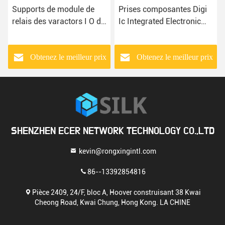
Supports de module de
Prises composantes Digi
relais des varactors I O de
Ic Integrated Electronic
Na ICS de PCS-044A-1-
Components BOM IC de
LF
XR2P-1641 IC
Obtenez le meilleur prix
Obtenez le meilleur prix
SHENZHEN ECER NETWORK TECHNOLOGY CO.,LTD
kevin@rongxingintl.com
86--13392854816
Pièce 2409, 24/F, bloc A, Hoover construisant 38 Kwai
Cheong Road, Kwai Chung, Hong Kong. LA CHINE