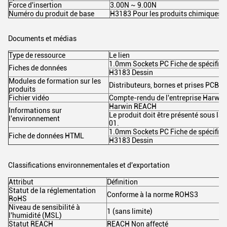
Force d'insertion
3.00N ~ 9.00N
Numéro du produit de base
H3183 Pour les produits chimiques
Documents et médias
Type de ressource
Le lien
1.0mm Sockets PC Fiche de spécifica
Fiches de données
H3183 Dessin
Modules de formation sur les
Distributeurs, bornes et prises PCB
produits
Fichier vidéo
Compte-rendu de l'entreprise Harwin
Harwin REACH
Informations sur
Le produit doit être présenté sous la
l'environnement
01.
1.0mm Sockets PC Fiche de spécifica
Fiche de données HTML
H3183 Dessin
Classifications environnementales et d'exportation
Attribut
Définition
Statut de la réglementation
Conforme à la norme ROHS3
RoHS
Niveau de sensibilité à
1 (sans limite)
l'humidité (MSL)
Statut REACH
REACH Non affecté